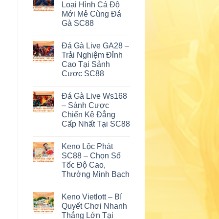
Loại Hình Cá Độ
Mới Mẻ Cùng Đá
Gà SC88
Đá Gà Live GA28 –
Trải Nghiệm Đỉnh
Cao Tại Sảnh
Cược SC88
Đá Gà Live Ws168
– Sảnh Cược
Chiến Kê Đẳng
Cấp Nhất Tại SC88
Keno Lộc Phát
SC88 – Chọn Số
Tốc Độ Cao,
Thưởng Minh Bạch
Keno Vietlott – Bí
Quyết Chơi Nhanh
Thắng Lớn Tại