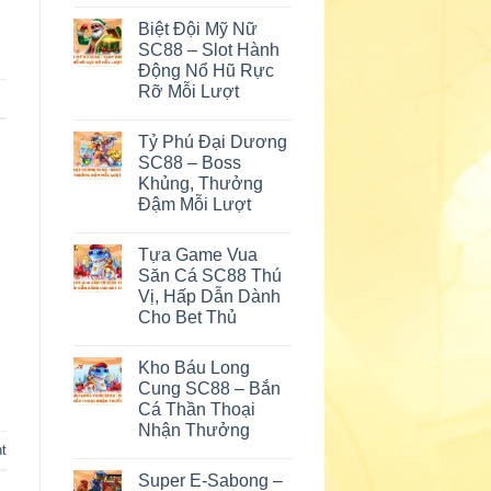
Biệt Đội Mỹ Nữ
SC88 – Slot Hành
Động Nổ Hũ Rực
Rỡ Mỗi Lượt
Tỷ Phú Đại Dương
SC88 – Boss
Khủng, Thưởng
Đậm Mỗi Lượt
Tựa Game Vua
Săn Cá SC88 Thú
Vị, Hấp Dẫn Dành
Cho Bet Thủ
Kho Báu Long
Cung SC88 – Bắn
Cá Thần Thoại
Nhận Thưởng
t
Super E-Sabong –