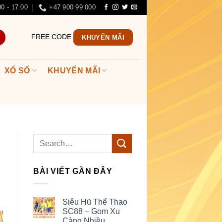
00 - 17:00
+47 900 99 000
KHUYẾN MÃI
XỔ SỐ
KHUYẾN MÃI
BÀI VIẾT GẦN ĐÂY
Siêu Hũ Thể Thao
SC88 – Gom Xu
Càng Nhiều,