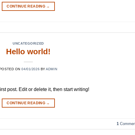
CONTINUE READING
→
UNCATEGORIZED
Hello world!
POSTED ON
04/01/2026
BY
ADMIN
 post. Edit or delete it, then start writing!
CONTINUE READING
→
1
Commen