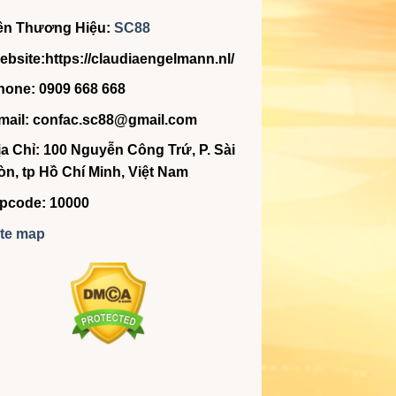
ên Thương Hiệu:
SC88
ebsite:https://claudiaengelmann.nl/
hone: 0909 668 668
mail:
confac.sc88@gmail.com
ịa Chỉ: 100 Nguyễn Công Trứ, P. Sài
òn, tp Hồ Chí Minh, Việt Nam
ipcode: 10000
ite map