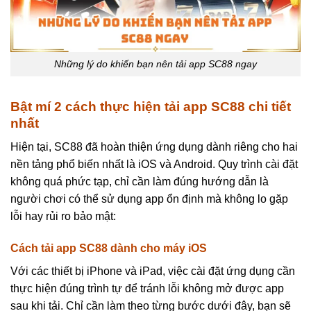
Những lý do khiến bạn nên tải app SC88 ngay
Bật mí 2 cách thực hiện tải app SC88 chi tiết
nhất
Hiện tại, SC88 đã hoàn thiện ứng dụng dành riêng cho hai
nền tảng phổ biến nhất là iOS và Android. Quy trình cài đặt
không quá phức tạp, chỉ cần làm đúng hướng dẫn là
người chơi có thể sử dụng app ổn định mà không lo gặp
lỗi hay rủi ro bảo mật:
Cách tải app SC88 dành cho máy iOS
Với các thiết bị iPhone và iPad, việc cài đặt ứng dụng cần
thực hiện đúng trình tự để tránh lỗi không mở được app
sau khi tải. Chỉ cần làm theo từng bước dưới đây, bạn sẽ