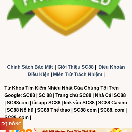
Chính Sách Bảo Mật
|
Giới Thiệu SC88
|
Điều Khoản
Điều Kiện
|
Miễn Trừ Trách Nhiệm
|
Từ Khóa Tìm Kiếm Nhiều Nhất Của Chúng Tôi Trên
Google
:
SC88 | SC 88 | Trang chủ SC88 | Nhà Cái SC88
| SC88com | tải app SC88 | link vào SC88 | SC88 Casino
| SC88 Nổ hũ | SC88 Thể thao | SC88 com | SC88. com |
SC88 .com |
[X] ĐÓNG